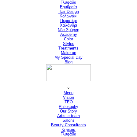
Γλυφάδα
Ερυθραία
Hair Design
▼
Κολωνάκι
Περιστέρι
Χαλάνδρι
Νέα Σμύρνη
Academy
Color
Styles
Treatments
Make up
My Special Day
Blog
Παράλειψη μενού
×
Menu
Vision
▼
TEO
Philosophy
Our Story
Artistic team
Salons
▼
Beauty Consultants
▼
Κηφισιά
Γλυφάδα