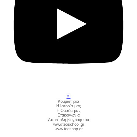
Yt
Κομμωτήρια
Η Ιστορία μας
Η Ομάδα μας
Επικοινωνία
Αποστολή βιογραφικού
www.teoschool.gr
www.teoshop.gr