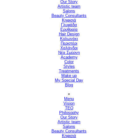
Our Story
Artistic team
Salons
▼
Beauty Consultants
▼
Κηφισιά
Γλυφάδα
Ερυθραία
Hair Design
▼
Κολωνάκι
Περιστέρι
Χαλάνδρι
Νέα Σμύρνη
Academy
Color
Styles
Treatments
Make up
My Special Day
Blog
Παράλειψη μενού
×
Menu
Vision
▼
TEO
Philosophy
Our Story
Artistic team
Salons
▼
Beauty Consultants
▼
Κηφισιά