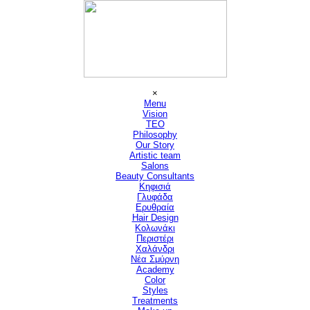
Μετάβαση στο περιεχόμενο
Παράλειψη μενού
×
Menu
Vision
▼
TEO
Philosophy
Our Story
Artistic team
Salons
▼
Beauty Consultants
▼
Κηφισιά
Γλυφάδα
Ερυθραία
Hair Design
▼
Κολωνάκι
Περιστέρι
Χαλάνδρι
Νέα Σμύρνη
Academy
Color
Styles
Treatments