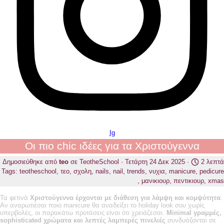
Ig
Οι πιο chic ιδέες για τα Χριστούγεννα
Δημοσιεύθηκε από
teo
σε
TeotheSchool
· Τετάρτη 24 Δεκ 2025 ·
2 λεπτά
Tags:
teotheschool
,
τεο
,
σχολη
,
nails
,
nail
,
trends
,
νυχια
,
manicure
,
pedicure
,
μανικιουρ
,
πεντικιουρ
,
xmas
Τα φετινά
Χριστούγεννα έρχονται με διάθεση για λάμψη και κομψότητα
.
Αν αναρωτιέσαι ποιο manicure θα αναδείξει το holiday look σου χωρίς
υπερβολές, οι παρακάτω προτάσεις είναι ότι χρειάζεσαι.
Minimal γραμμές,
sophisticated χρώματα και λεπτές λαμπερές πινελιές
συνδυάζονται σε