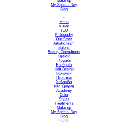
Make up
My Special Day
Blog
Παράλειψη μενού
×
Menu
Vision
▼
TEO
Philosophy
Our Story
Artistic team
Salons
▼
Beauty Consultants
▼
Κηφισιά
Γλυφάδα
Ερυθραία
Hair Design
▼
Κολωνάκι
Περιστέρι
Χαλάνδρι
Νέα Σμύρνη
Academy
Color
Styles
Treatments
Make up
My Special Day
Blog
MENU
Παράλειψη μενού