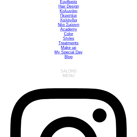
Ερυθραία
Hair Design
▼
Κολωνάκι
Περιστέρι
Χαλάνδρι
Νέα Σμύρνη
Academy
Color
Styles
Treatments
Make up
My Special Day
Blog
SALONS
MENU