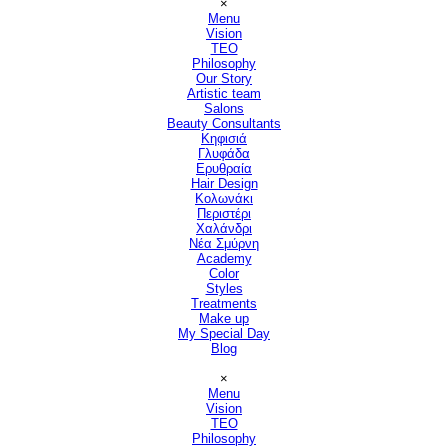
×
Menu
Vision
▼
TEO
Philosophy
Our Story
Artistic team
Salons
▼
Beauty Consultants
▼
Κηφισιά
Γλυφάδα
Ερυθραία
Hair Design
▼
Κολωνάκι
Περιστέρι
Χαλάνδρι
Νέα Σμύρνη
Academy
Color
Styles
Treatments
Make up
My Special Day
Blog
Παράλειψη μενού
×
Menu
Vision
▼
TEO
Philosophy