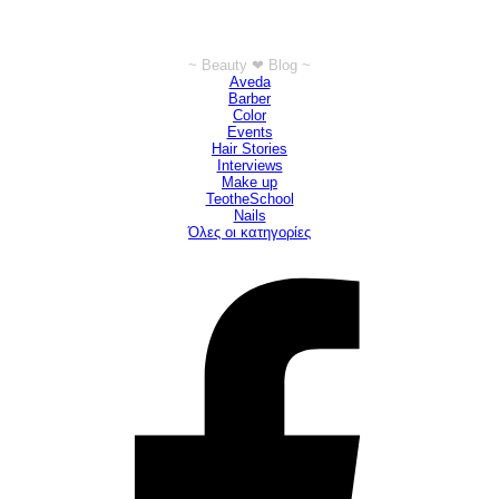
~ Beauty ❤ Blog ~
Παράλειψη μπλόκ ~ Beauty ❤ Blog ~
Aveda
Barber
Color
Events
Hair Stories
Interviews
Make up
TeotheSchool
Νails
Όλες οι κατηγορίες
©ΤΕΟ 1999 - 2026