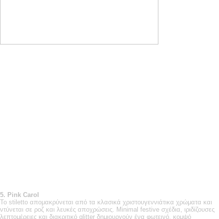
5.
Pink
Carol
Το stiletto απομακρύνεται από τα κλασικά χριστουγεννιάτικα χρώματα και
ντύνεται σε ροζ και λευκές αποχρώσεις. Minimal festive σχέδια, ιριδίζουσες
λεπτομέρειες και διακριτικό glitter δημιουργούν ένα φωτεινό, κομψό