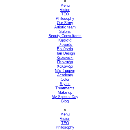
×
Menu
Vision
▼
TEO
Philosophy
Our Story
Artistic team
Salons
▼
Beauty Consultants
▼
Κηφισιά
Γλυφάδα
Ερυθραία
Hair Design
▼
Κολωνάκι
Περιστέρι
Χαλάνδρι
Νέα Σμύρνη
Academy
Color
Styles
Treatments
Make up
My Special Day
Blog
Παράλειψη μενού
×
Menu
Vision
▼
TEO
Philosophy