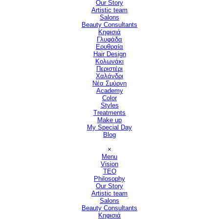
Our Story
Artistic team
Salons
▼
Beauty Consultants
▼
Κηφισιά
Γλυφάδα
Ερυθραία
Hair Design
▼
Κολωνάκι
Περιστέρι
Χαλάνδρι
Νέα Σμύρνη
Academy
Color
Styles
Treatments
Make up
My Special Day
Blog
Παράλειψη μενού
×
Menu
Vision
▼
TEO
Philosophy
Our Story
Artistic team
Salons
▼
Beauty Consultants
▼
Κηφισιά