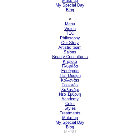
Make up
My Special Day
Blog
Παράλειψη μενού
×
Menu
Vision
▼
TEO
Philosophy
Our Story
Artistic team
Salons
▼
Beauty Consultants
▼
Κηφισιά
Γλυφάδα
Ερυθραία
Hair Design
▼
Κολωνάκι
Περιστέρι
Χαλάνδρι
Νέα Σμύρνη
Academy
Color
Styles
Treatments
Make up
My Special Day
Blog
MENU
Παράλειψη μενού