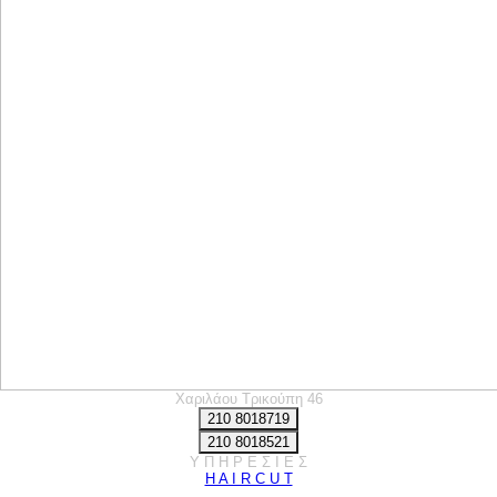
Χαριλάου Τρικούπη 46
TEO BEAUTY CONSULTANTS<br />Κ Η
210 8018719
210 8018521
Υ Π Η Ρ Ε Σ Ι Ε Σ
H A I R C U T