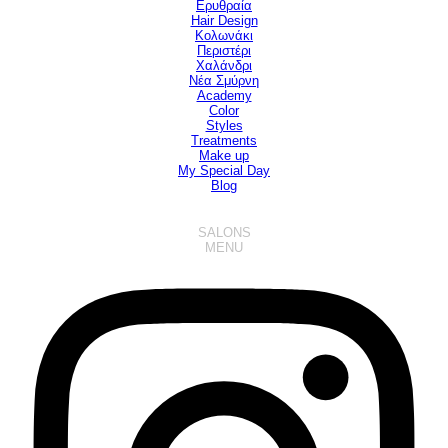
Ερυθραία
Hair Design
▼
Κολωνάκι
Περιστέρι
Χαλάνδρι
Νέα Σμύρνη
Academy
Color
Styles
Treatments
Make up
My Special Day
Blog
SALONS
MENU