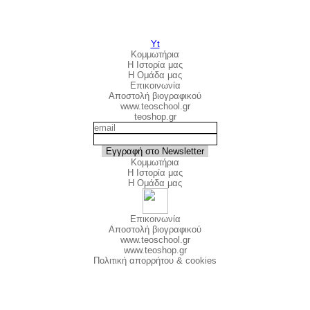
Yt
Κομμωτήρια
Η Ιστορία μας
Η Ομάδα μας
Επικοινωνία
Αποστολή βιογραφικού
www.teoschool.gr
teoshop.gr
Κομμωτήρια
Η Ιστορία μας
Η Ομάδα μας
Επικοινωνία
Αποστολή βιογραφικού
www.teoschool.gr
www.teoshop.gr
Πολιτική απορρήτου & cookies
©ΤΕΟ 1999 - 2025
©ΤΕΟ 1999 - 2026
Επιστροφή στο περιεχόμενο