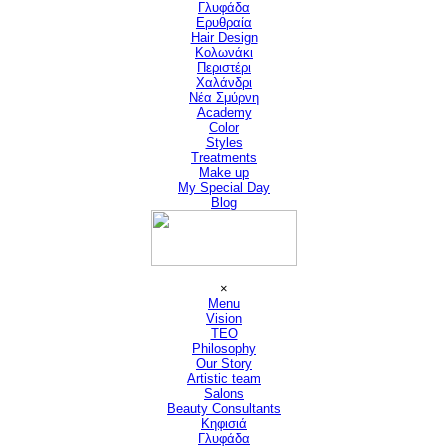
Γλυφάδα
Ερυθραία
Hair Design
▼
Κολωνάκι
Περιστέρι
Χαλάνδρι
Νέα Σμύρνη
Academy
Color
Styles
Treatments
Make up
My Special Day
Blog
Παράλειψη μενού
×
Menu
Vision
▼
TEO
Philosophy
Our Story
Artistic team
Salons
▼
Beauty Consultants
▼
Κηφισιά
Γλυφάδα