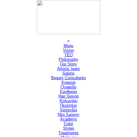
Μετάβαση στο περιεχόμενο
Παράλειψη μενού
×
Menu
Vision
▼
TEO
Philosophy
Our Story
Artistic team
Salons
▼
Beauty Consultants
▼
Κηφισιά
Γλυφάδα
Ερυθραία
Hair Design
▼
Κολωνάκι
Περιστέρι
Χαλάνδρι
Νέα Σμύρνη
Academy
Color
Styles
Treatments