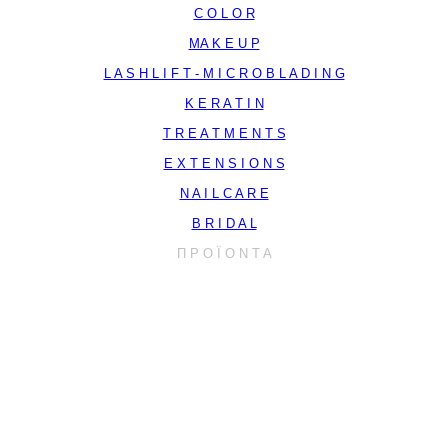
C O L O R
MA K E U P
L A S H L I F T - M I C R O B L A D I N G
K E R A T I N
T R E A T M E N T S
E X T E N S I O N S
N A I L C A R E
B R I D A L
Π Ρ Ο Ϊ Ο Ν Τ Α