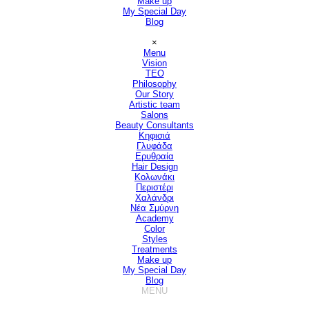
Make up
My Special Day
Blog
Παράλειψη μενού
×
Menu
Vision
▼
TEO
Philosophy
Our Story
Artistic team
Salons
▼
Beauty Consultants
▼
Κηφισιά
Γλυφάδα
Ερυθραία
Hair Design
▼
Κολωνάκι
Περιστέρι
Χαλάνδρι
Νέα Σμύρνη
Academy
Color
Styles
Treatments
Make up
My Special Day
Blog
MENU
Παράλειψη μενού