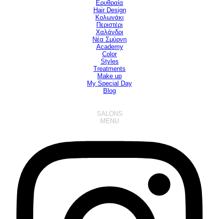
Ερυθραία
Hair Design
▼
Κολωνάκι
Περιστέρι
Χαλάνδρι
Νέα Σμύρνη
Academy
Color
Styles
Treatments
Make up
My Special Day
Blog
SALONS
MENU