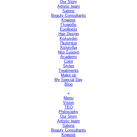
Our Story
Artistic team
Salons
▼
Beauty Consultants
▼
Κηφισιά
Γλυφάδα
Ερυθραία
Hair Design
▼
Κολωνάκι
Περιστέρι
Χαλάνδρι
Νέα Σμύρνη
Academy
Color
Styles
Treatments
Make up
My Special Day
Blog
Παράλειψη μενού
×
Menu
Vision
▼
TEO
Philosophy
Our Story
Artistic team
Salons
▼
Beauty Consultants
▼
Κηφισιά