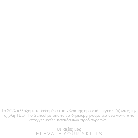
Το 2024 αλλάξαμε τα δεδομένα στο χώρο της ομορφιάς, εγκαινιάζοντας την
TEO THE SCHOOL
SHAPE YOUR FUTURE
σχολή
TEO The School
με σκοπό να δημιουργήσουμε μια νέα γενιά από
επαγγελματίες παγκόσμιων προδιαγραφών.
Οι αξίες μας
E L E V A T E_Y O U R _S K I L L S
R E S P E C T • E X C E L L E N C E
E T H O S • P A S S I O N