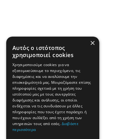
×
Αυτός ο ιστότοπος
χρησιμοποιεί cookies
Χρησιμοποιούμε cookies για να
εξατομικεύσουμε το περιεχόμενο, τις
διαφημίσεις και να αναλύσουμε την
επισκεψιμότητά μας. Μοιραζόμαστε επίσης
πληροφορίες σχετικά με τη χρήση του
ιστότοπού μας με τους συνεργάτες
διαφήμισης και ανάλυσης, οι οποίοι
ενδέχεται να τις συνδυάσουν με άλλες
πληροφορίες που τους έχετε παράσχει ή
που έχουν συλλέξει από τη χρήση των
υπηρεσιών τους από εσάς.
Διαβάστε
περισσότερα