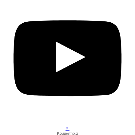
Yt
Κομμωτήρια