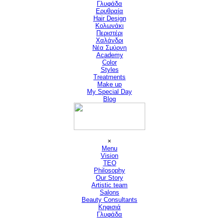
Γλυφάδα
Ερυθραία
Hair Design
▼
Κολωνάκι
Περιστέρι
Χαλάνδρι
Νέα Σμύρνη
Academy
Color
Styles
Treatments
Make up
My Special Day
Blog
Παράλειψη μενού
×
Menu
Vision
▼
TEO
Philosophy
Our Story
Artistic team
Salons
▼
Beauty Consultants
▼
Κηφισιά
Γλυφάδα