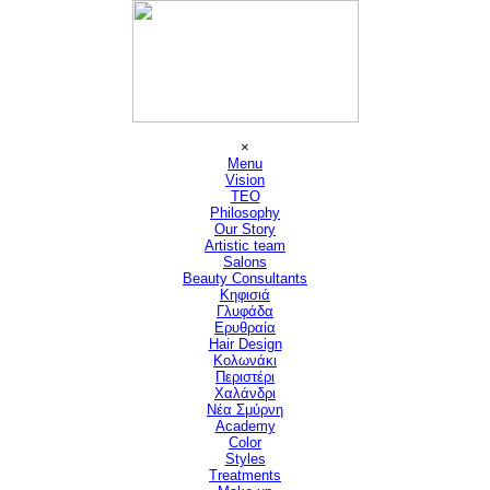
Μετάβαση στο περιεχόμενο
Παράλειψη μενού
×
Menu
Vision
▼
TEO
Philosophy
Our Story
Artistic team
Salons
▼
Beauty Consultants
▼
Κηφισιά
Γλυφάδα
Ερυθραία
Hair Design
▼
Κολωνάκι
Περιστέρι
Χαλάνδρι
Νέα Σμύρνη
Academy
Color
Styles
Treatments