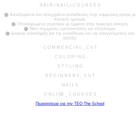
H A I R • N A I L • C O U R S E S
⬤
Καταξιωμένοι και πετυχημένοι εκπαιδευτές στην κομμωτική αγορά με
πολυετή εμπειρία.
⬤
Ολοκληρωμένα σεμινάρια με έμφαση στην πρακτική άσκηση.
⬤
Νέες σύγχρονες εγκαταστάσεις και εξοπλισμός.
⬤
Διαρκής υποστήριξη για την εκπαίδευση και την επαγγελματική σας
εξέλιξη.
C O M M E R C I A L _ C U T
C O L O R I N G
S T Y L I N G
B E G I N N E R S _ C U T
N A I L S
O N L I NE _ C O U R S E S
Περισσότερα για την TEO The School