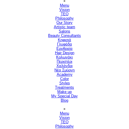
×
Menu
Vision
▼
TEO
Philosophy
Our Story
Artistic team
Salons
▼
Beauty Consultants
▼
Κηφισιά
Γλυφάδα
Ερυθραία
Hair Design
▼
Κολωνάκι
Περιστέρι
Χαλάνδρι
Νέα Σμύρνη
Academy
Color
Styles
Treatments
Make up
My Special Day
Blog
Παράλειψη μενού
×
Menu
Vision
▼
TEO
Philosophy