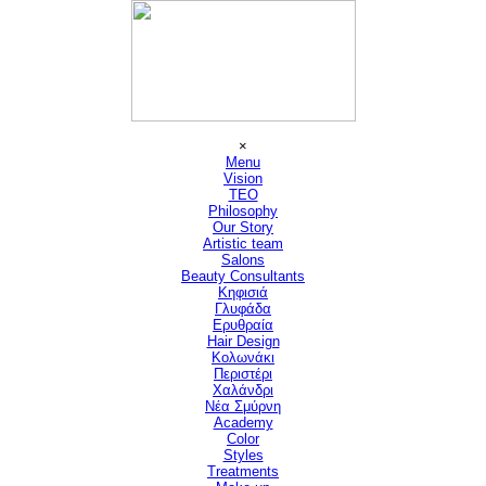
Μετάβαση στο περιεχόμενο
Παράλειψη μενού
×
Menu
Vision
▼
TEO
Philosophy
Our Story
Artistic team
Salons
▼
Beauty Consultants
▼
Κηφισιά
Γλυφάδα
Ερυθραία
Hair Design
▼
Κολωνάκι
Περιστέρι
Χαλάνδρι
Νέα Σμύρνη
Academy
Color
Styles
Treatments