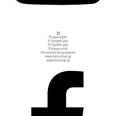
Yt
Κομμωτήρια
Η Ιστορία μας
Η Ομάδα μας
Επικοινωνία
Αποστολή βιογραφικού
www.teoschool.gr
www.teoshop.gr