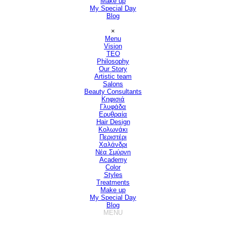
Make up
My Special Day
Blog
Παράλειψη μενού
×
Menu
Vision
▼
TEO
Philosophy
Our Story
Artistic team
Salons
▼
Beauty Consultants
▼
Κηφισιά
Γλυφάδα
Ερυθραία
Hair Design
▼
Κολωνάκι
Περιστέρι
Χαλάνδρι
Νέα Σμύρνη
Academy
Color
Styles
Treatments
Make up
My Special Day
Blog
MENU
Παράλειψη μενού