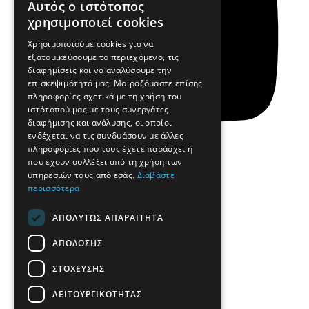
Αυτός ο ιστότοπος
χρησιμοποιεί cookies
Χρησιμοποιούμε cookies για να
εξατομικεύσουμε το περιεχόμενο, τις
διαφημίσεις και να αναλύσουμε την
επισκεψιμότητά μας. Μοιραζόμαστε επίσης
πληροφορίες σχετικά με τη χρήση του
ιστότοπού μας με τους συνεργάτες
διαφήμισης και ανάλυσης, οι οποίοι
ενδέχεται να τις συνδυάσουν με άλλες
πληροφορίες που τους έχετε παράσχει ή
που έχουν συλλέξει από τη χρήση των
υπηρεσιών τους από εσάς.
Διαβάστε
περισσότερα
Yt
Κομμωτήρια
ΑΠΟΛΎΤΩΣ ΑΠΑΡΑΊΤΗΤΑ
Η Ιστορία μας
Η Ομάδα μας
Επικοινωνία
ΑΠΌΔΟΣΗΣ
Αποστολή βιογραφικού
www.teoschool.gr
ΣΤΌΧΕΥΣΗΣ
teoshop.gr
ΛΕΙΤΟΥΡΓΙΚΌΤΗΤΑΣ