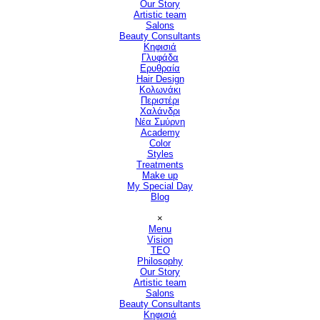
Our Story
Artistic team
Salons
▼
Beauty Consultants
▼
Κηφισιά
Γλυφάδα
Ερυθραία
Hair Design
▼
Κολωνάκι
Περιστέρι
Χαλάνδρι
Νέα Σμύρνη
Academy
Color
Styles
Treatments
Make up
My Special Day
Blog
Παράλειψη μενού
×
Menu
Vision
▼
TEO
Philosophy
Our Story
Artistic team
Salons
▼
Beauty Consultants
▼
Κηφισιά