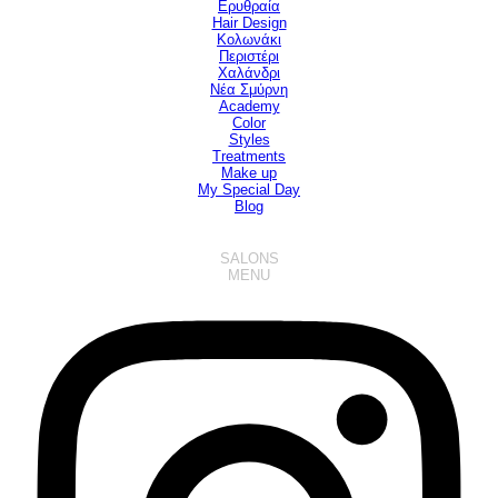
Ερυθραία
Hair Design
▼
Κολωνάκι
Περιστέρι
Χαλάνδρι
Νέα Σμύρνη
Academy
Color
Styles
Treatments
Make up
My Special Day
Blog
SALONS
MENU