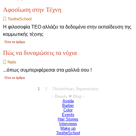
Αφοσίωση στην Τέχνη
TeotheSchool
Η φιλοσοφία ΤΕΟ αλλάζει τα δεδομένα στην εκπαίδευση της
κομμωτικής τέχνης
Όλα τα άρθρα
Πώς να δυναμώσεις τα νύχια
Νails
...όπως συμπεριφέρεσαι στα μαλλιά σου !
Όλα τα άρθρα
Τρέχουσα σελίδα:
1
Πηγαίνετε στη σελίδα:
2
Παλαιότερες δημοσιεύσεις
~ Beauty ❤ Blog ~
Παράλειψη μπλόκ ~ Beauty ❤ Blog ~
Aveda
Barber
Color
Events
Hair Stories
Interviews
Make up
TeotheSchool