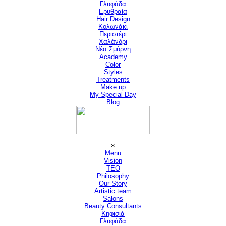
Γλυφάδα
Ερυθραία
Hair Design
▼
Κολωνάκι
Περιστέρι
Χαλάνδρι
Νέα Σμύρνη
Academy
Color
Styles
Treatments
Make up
My Special Day
Blog
Παράλειψη μενού
×
Menu
Vision
▼
TEO
Philosophy
Our Story
Artistic team
Salons
▼
Beauty Consultants
▼
Κηφισιά
Γλυφάδα